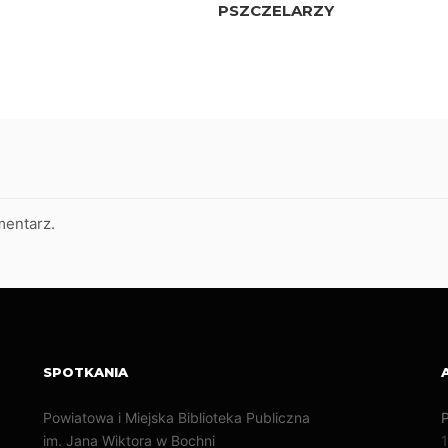
PSZCZELARZY
mentarz.
SPOTKANIA
Powiatowa i Miejska Biblioteka Publiczna
P
im. Jana Wiktora w Bochni
1