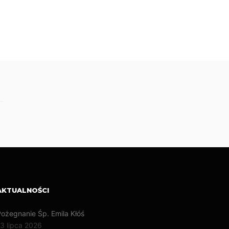
AKTUALNOŚCI
ożegnanie Śp. Emila Kłóś
3 lipca 2026