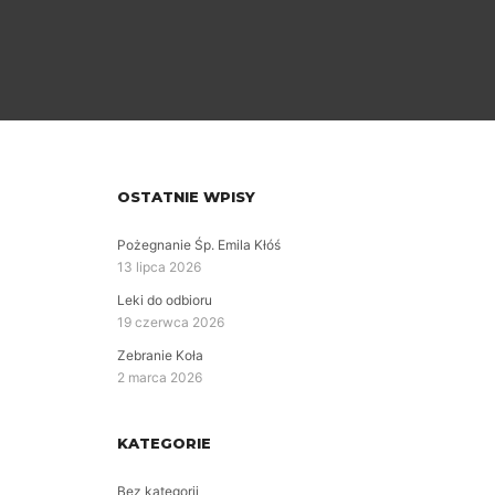
OSTATNIE WPISY
Pożegnanie Śp. Emila Kłóś
13 lipca 2026
Leki do odbioru
19 czerwca 2026
Zebranie Koła
2 marca 2026
KATEGORIE
Bez kategorii