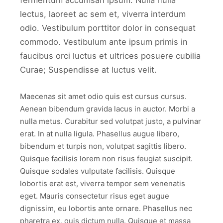
fermentum accumsan ipsum. Nulla nulla
lectus, laoreet ac sem et, viverra interdum
odio. Vestibulum porttitor dolor in consequat
commodo. Vestibulum ante ipsum primis in
faucibus orci luctus et ultrices posuere cubilia
Curae; Suspendisse at luctus velit.
Maecenas sit amet odio quis est cursus cursus.
Aenean bibendum gravida lacus in auctor. Morbi a
nulla metus. Curabitur sed volutpat justo, a pulvinar
erat. In at nulla ligula. Phasellus augue libero,
bibendum et turpis non, volutpat sagittis libero.
Quisque facilisis lorem non risus feugiat suscipit.
Quisque sodales vulputate facilisis. Quisque
lobortis erat est, viverra tempor sem venenatis
eget. Mauris consectetur risus eget augue
dignissim, eu lobortis ante ornare. Phasellus nec
pharetra ex, quis dictum nulla. Quisque et massa