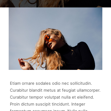
work6
WORK6
Etiam ornare sodales odio nec sollicitudin.
Curabitur blandit metus at feugiat ullamcorper.
Curabitur tempor volutpat nulla et eleifend.
Proin dictum suscipit tincidunt. Integer