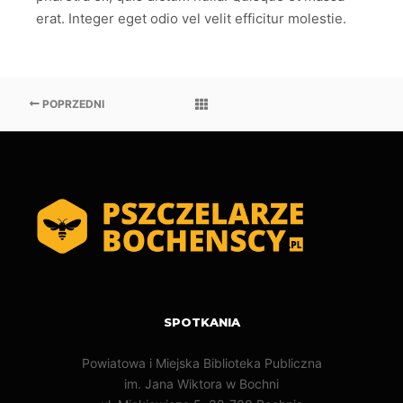
erat. Integer eget odio vel velit efficitur molestie.
POPRZEDNI
SPOTKANIA
Powiatowa i Miejska Biblioteka Publiczna
im. Jana Wiktora w Bochni