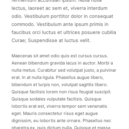
fermentum accumsan ipsum. Nulla nulla
lectus, laoreet ac sem et, viverra interdum
odio. Vestibulum porttitor dolor in consequat
commodo. Vestibulum ante ipsum primis in
faucibus orci luctus et ultrices posuere cubilia
Curae; Suspendisse at luctus velit.
Maecenas sit amet odio quis est cursus cursus.
Aenean bibendum gravida lacus in auctor. Morbi a
nulla metus. Curabitur sed volutpat justo, a pulvinar
erat. In at nulla ligula. Phasellus augue libero,
bibendum et turpis non, volutpat sagittis libero.
Quisque facilisis lorem non risus feugiat suscipit.
Quisque sodales vulputate facilisis. Quisque
lobortis erat est, viverra tempor sem venenatis
eget. Mauris consectetur risus eget augue
dignissim, eu lobortis ante ornare. Phasellus nec
pharetra ex, quis dictum nulla. Quisque et massa